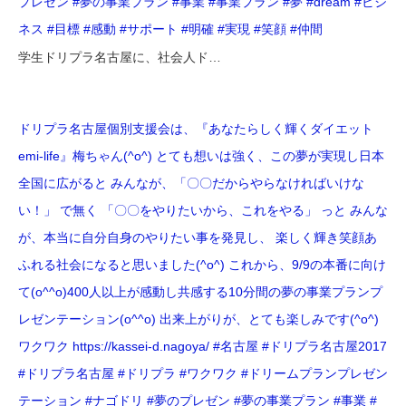
プレゼン #夢の事業プラン #事業 #事業プラン #夢 #dream #ビジ
ネス #目標 #感動 #サポート #明確 #実現 #笑顔 #仲間
学生ドリプラ名古屋に、社会人ド…
ドリプラ名古屋️個別支援会は、『あなたらしく輝くダイエット
emi-life』梅ちゃん(^o^) とても想いは強く、この夢が実現し日本
全国に広がると みんなが、「〇〇だからやらなければいけな
い！」 で無く 「〇〇をやりたいから、これをやる」 っと みんな
が、本当に自分自身のやりたい事を発見し、 楽しく輝き笑顔あ
ふれる社会になると思いました(^o^) これから、9/9の本番に向け
て(o^^o)400人以上が感動し共感する10分間の夢の事業プラン️プ
レゼンテーション(o^^o) 出来上がりが、とても楽しみです(^o^)
ワクワク https://kassei-d.nagoya/ #名古屋 #ドリプラ名古屋2017
#ドリプラ名古屋 #ドリプラ #ワクワク #ドリームプランプレゼン
テーション #ナゴドリ #夢のプレゼン #夢の事業プラン #事業 #