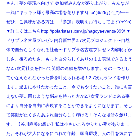
さん！夢の実現へ向けて 参加者みんなが盛り上がり、みんなが
一緒にキラキラ輝く最高の場を創ります٩( 'ω' )و6/25( ^_^)/~~~
ぜひ、ご興味がある方は、『参加』表明をお待ちしてます(o^^o)
▼詳しくはこちらhttp://polaristars.xsrv.jp/nagoyaevents/399/ ▼
ドリプラ名古屋プレゼン内容新世界2.7次元プロジェクト〜自然
体で自分らしくなれる社会〜ドリプラ名古屋プレゼン内容恥ずか
しさ、後ろめたさ、もっと自分らしくありのまま表現できるよう
な2.7次元社会を作って笑顔の連鎖を増やします。その一つとし
てかなえられなかった夢を叶えられる場！2.7次元ランドを作り
ます。過去にやりたかったこと、今でもやりたいこと、誰にも言
えない夢…同じような悩みを持った方が2.7次元ランドに来る事
により自分を自由に表現することができるようになります。そし
て笑顔がたくさんあふれ自分らしく輝ける！そんな場所を創りま
す。 【谷川麻美の想い】私は小さいころやりたい夢がありまし
た。それが大人になるにつれて年齢、家庭環境、人の目を気にす