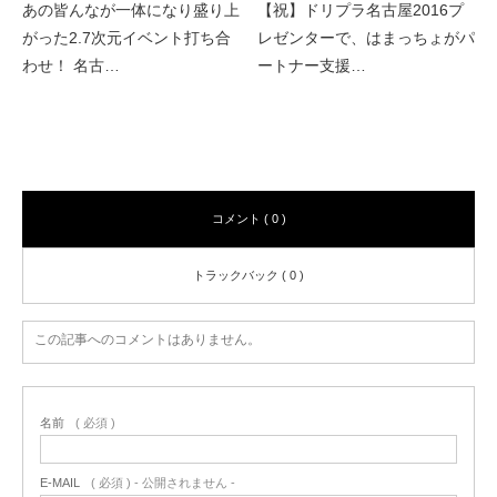
あの皆んなが一体になり盛り上
【祝】ドリプラ名古屋2016プ
がった2.7次元イベント打ち合
レゼンターで、はまっちょがパ
わせ！ 名古…
ートナー支援…
コメント
コメント ( 0 )
トラックバック ( 0 )
この記事へのコメントはありません。
名前
( 必須 )
E-MAIL
( 必須 ) - 公開されません -