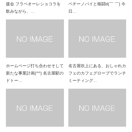
援会️ フラペオーレショコラを
ペチーノ️パイと格闘d(￣ ￣) 今
飲みながら、…
日…
ホームページ打ち合わせ️そして
名古屋吹上にある、おしゃれカ
新たな事業計画(^^) 名古屋駅の
フェのカフェグローブでランチ
ドトー…
ミーティング️…