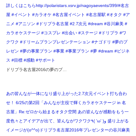
詳しくはこちらhttp://polaristars.xsrv.jp/nagoyaevents/399/#名古
屋 #イベント #カラオケ #名古屋イベント #名古屋駅 #オタク #ア
ニメ #アニソン #ドリプラ名古屋 #2.7次元 #dream #谷川麻美 #
カラオケステージ #コスプレ #出会い #ステージ #ドリプラ #ワ
クワク #ドリームプランプレゼンテーション #ナゴドリ #夢のプ
レゼン #夢の事業プラン #事業 #事業プラン #夢 #dream #ビジネ
ス #目標 #感動 #サポート
ドリプラ名古屋2016の夢のプ…
あの皆んなが一体になり盛り上がった2.7次元イベント打ち合わ
せ！ 6/25の第2回「みんなが主役で輝くカラオケステージ in 名
古屋」Re:ゼロから始まるオタク空間 あの皆んなが感動をもう一
度️色々とアイデアが出て、皆んながワクワク٩( 'ω' )و 盛り上がる
イメージが(o^^o)ドリプラ名古屋2016年プレゼンターの谷川麻美