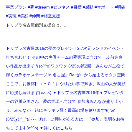
事業プラン #夢 #dream #ビジネス #目標 #感動 #サポート #明確
#実現 #笑顔 #仲間 #相互支援
ドリプラ名古屋️個別支援会は、…
ドリプラ名古屋2016の夢のプレゼン！2.7次元ランドのイベント
打ち合わせ！ その中の声優チームの夢実現に向けて一歩前進️良
い作品が出来そう(o^^o)ワクワク 6/25の第2回「みんなが主役で
輝くカラオケステージ in 名古屋」Re:ゼロから始まるオタク空間
ここで、お披露目（＾Ｏ＾）やりたい事で輝き、沢山の人が笑顔
に️応援し続けます(๑˃̵ᴗ˂̵) ▼ドリプラ名古屋2016年▼プレゼンタ
ーの谷川麻美さん！夢の実現へ向けて 参加者みんなが盛り上が
り、みんなが一緒にキラキラ輝く最高の場を創ります٩( 'ω'
)و6/25( ^_^)/~~~ ぜひ、ご興味がある方は、『参加』表明をお待
ちしてます(o^^o) ▼詳しくはこちら