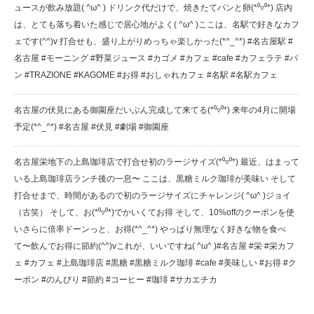
ュースが飲み放題( ^ω^ ) ドリンク代だけで、焼きたてパンと卵(*⁰▿⁰*) 店内
は、とても落ち着いた感じで居心地がよく( ^ω^ )ここは、名駅で好きなカフ
ェです(^^)v 打合せも、盛り上がり️めっちゃ楽しかった(*^_^*) #名古屋駅 #
名古屋 #モーニング #野菜ジュース #カゴメ #カフェ #cafe #カフェラテ #パ
ン #TRAZIONE #KAGOME #お得 #おしゃれカフェ #名駅 #名駅カフェ
名古屋の伏見にある御園座️だいぶん完成して来てる(*⁰▿⁰*) 来年の4月に開場
予定(*^_^*) #名古屋 #伏見 #劇場 #御園座
名古屋栄地下の上島珈琲店で打合せ️初のラージサイズ(*⁰▿⁰*) 最近、はまって
いる上島珈琲店️ランチ後の一息〜 ここは、黒糖ミルク珈琲が美味い️ そして
打合せまで、時間があるので初のラージサイズにチャレンジ( ^ω^ )ジョイ
（古笑） そして、お(*⁰▿⁰*)でかいくてお得️ そして、10%offのクーポンを使
いさらに倍率ドーンっと、お得(*^_^*) やっぱり無理なく好きな物を食べ
て〜飲んでお得に節約(^^)vこれが、いいですね( ^ω^ )#名古屋 #栄 #栄カフ
ェ #カフェ #上島珈琲店 #黒糖 #黒糖ミルク珈琲 #cafe #美味しい #お得 #ク
ーポン #のんびり #節約 #コーヒー #珈琲 #サカエチカ