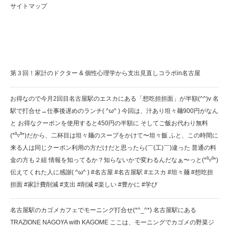
サイトマップ
Cluster Of Stars(クラスターオブスターズ) 最新情報
第３回！家計のドクター & 個性心理学から支出見直しコラボin名古屋
お得なので今月2回目️名古屋駅のエスカにある「想吃担担面」が半額(^^)v 名
駅で打合せ→仕事後遅めのランチ( ^ω^ ) 今回は、汁あり坦々麺900円がなん
と️ お得なクーポンを使用すると450円の半額に️ そしてご飯お代わり無料
(*⁰▿⁰*)だから、二杯目は坦々麺のスープをかけて〜坦々飯️ ふと、この時間に
来る人は同じクーポン利用の方だけだと思ったら(￣(工)￣)違った️ 普通の料
金の方も２組 情報を知ってるか？知らないかで変わるんだなぁ〜っと(*⁰▿⁰*)
伝えてくれた人に感謝( ^ω^ ) #名古屋 #名古屋駅 #エスカ #坦々麺 #想吃担
担面 #家計費削減 #支出 #削減 #楽しい #豊かに #学び
名古屋駅のカゴメカフェでモーニング打合せ(*^_^*) 名古屋駅にある
TRAZIONE NAGOYA with KAGOME ここは、モーニングでカゴメの野菜ジ