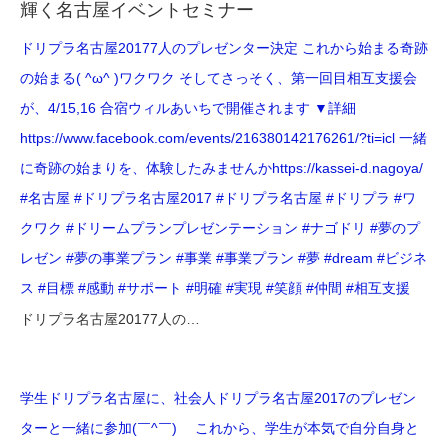
輝く名古屋イベントセミナー
ドリプラ名古屋2017️7人のプレゼンター決定️ これから始まる奇跡
の始まる( ^ω^ )ワクワク そしてさっそく、第一回目相互支援会
が、4/15,16 合宿️ウィルあいちで開催されます️ ▼詳細
https://www.facebook.com/events/216380142176261/?ti=icl 一緒
に奇跡の始まりを、体験したみませんかhttps://kassei-d.nagoya/
#名古屋 #ドリプラ名古屋2017 #ドリプラ名古屋 #ドリプラ #ワ
クワク #ドリームプランプレゼンテーション #ナゴドリ #夢のプ
レゼン #夢の事業プラン #事業 #事業プラン #夢 #dream #ビジネ
ス #目標 #感動 #サポート #明確 #実現 #笑顔 #仲間 #相互支援
ドリプラ名古屋2017️7人の…
学生ドリプラ名古屋に、社会人ドリプラ名古屋2017のプレゼン
ターと一緒に参加(￣^￣)ゞ これから、学生が本気で自分自身と