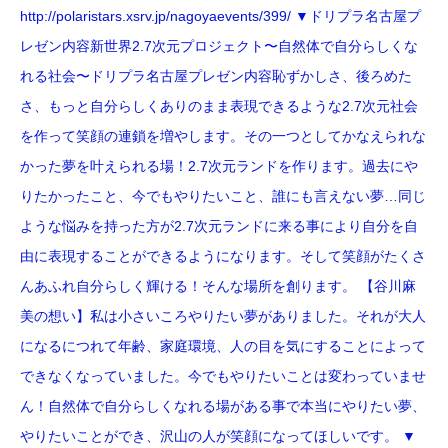
http://polaristars.xsrv.jp/nagoyaevents/399/ ▼ドリプラ名古屋プ
レゼン内容新世界2.7次元プロジェクト〜自然体で自分らしくな
れる社会〜ドリプラ名古屋プレゼン内容恥ずかしさ、後ろめた
さ、もっと自分らしくありのまま表現できるような2.7次元社会
を作って笑顔の連鎖を増やします。その一つとしてかなえられな
かった夢を叶えられる場！2.7次元ランドを作ります。過去にや
りたかったこと、今でもやりたいこと、誰にも言えない夢…同じ
ような悩みを持った方が2.7次元ランドに来る事により自分を自
由に表現することができるようになります。そして笑顔がたくさ
んあふれ自分らしく輝ける！そんな場所を創ります。 【谷川麻
美の想い】私は小さいころやりたい夢がありました。それが大人
になるにつれて年齢、家庭環境、人の目を気にすることによって
できなくなっていました。今でもやりたいことは変わっていませ
ん！自然体で自分らしくなれる場がある事で本当にやりたい夢、
やりたいことができ、沢山の人が笑顔になってほしいです。 ▼