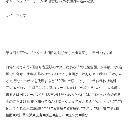
キャッシュフローゲーム in 名古屋 への参加お申込み 確認
サイトマップ
Cluster Of Stars(クラスターオブスターズ) 最新情報
第３回！家計のドクター & 個性心理学から支出見直しコラボin名古屋
お得なので今月2回目️名古屋駅のエスカにある「想吃担担面」が半額(^^)v 名
駅で打合せ→仕事後遅めのランチ( ^ω^ ) 今回は、汁あり坦々麺900円がなん
と️ お得なクーポンを使用すると450円の半額に️ そしてご飯お代わり無料
(*⁰▿⁰*)だから、二杯目は坦々麺のスープをかけて〜坦々飯️ ふと、この時間に
来る人は同じクーポン利用の方だけだと思ったら(￣(工)￣)違った️ 普通の料
金の方も２組 情報を知ってるか？知らないかで変わるんだなぁ〜っと(*⁰▿⁰*)
伝えてくれた人に感謝( ^ω^ ) #名古屋 #名古屋駅 #エスカ #坦々麺 #想吃担
担面 #家計費削減 #支出 #削減 #楽しい #豊かに #学び