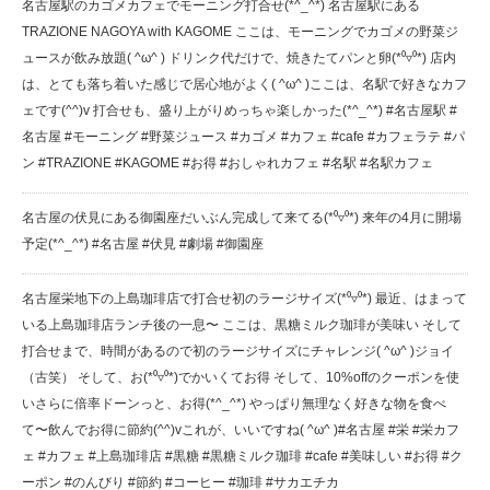
名古屋駅のカゴメカフェでモーニング打合せ(*^_^*) 名古屋駅にある
TRAZIONE NAGOYA with KAGOME ここは、モーニングでカゴメの野菜ジ
ュースが飲み放題( ^ω^ ) ドリンク代だけで、焼きたてパンと卵(*⁰▿⁰*) 店内
は、とても落ち着いた感じで居心地がよく( ^ω^ )ここは、名駅で好きなカフ
ェです(^^)v 打合せも、盛り上がり️めっちゃ楽しかった(*^_^*) #名古屋駅 #
名古屋 #モーニング #野菜ジュース #カゴメ #カフェ #cafe #カフェラテ #パ
ン #TRAZIONE #KAGOME #お得 #おしゃれカフェ #名駅 #名駅カフェ
名古屋の伏見にある御園座️だいぶん完成して来てる(*⁰▿⁰*) 来年の4月に開場
予定(*^_^*) #名古屋 #伏見 #劇場 #御園座
名古屋栄地下の上島珈琲店で打合せ️初のラージサイズ(*⁰▿⁰*) 最近、はまって
いる上島珈琲店️ランチ後の一息〜 ここは、黒糖ミルク珈琲が美味い️ そして
打合せまで、時間があるので初のラージサイズにチャレンジ( ^ω^ )ジョイ
（古笑） そして、お(*⁰▿⁰*)でかいくてお得️ そして、10%offのクーポンを使
いさらに倍率ドーンっと、お得(*^_^*) やっぱり無理なく好きな物を食べ
て〜飲んでお得に節約(^^)vこれが、いいですね( ^ω^ )#名古屋 #栄 #栄カフ
ェ #カフェ #上島珈琲店 #黒糖 #黒糖ミルク珈琲 #cafe #美味しい #お得 #ク
ーポン #のんびり #節約 #コーヒー #珈琲 #サカエチカ