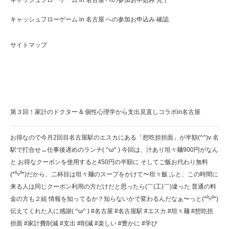
キャッシュフローゲーム in 名古屋 への参加お申込み 確認
サイトマップ
Cluster Of Stars(クラスターオブスターズ) 最新情報
第３回！家計のドクター & 個性心理学から支出見直しコラボin名古屋
お得なので今月2回目️名古屋駅のエスカにある「想吃担担面」が半額(^^)v 名
駅で打合せ→仕事後遅めのランチ( ^ω^ ) 今回は、汁あり坦々麺900円がなん
と️ お得なクーポンを使用すると450円の半額に️ そしてご飯お代わり無料
(*⁰▿⁰*)だから、二杯目は坦々麺のスープをかけて〜坦々飯️ ふと、この時間に
来る人は同じクーポン利用の方だけだと思ったら(￣(工)￣)違った️ 普通の料
金の方も２組 情報を知ってるか？知らないかで変わるんだなぁ〜っと(*⁰▿⁰*)
伝えてくれた人に感謝( ^ω^ ) #名古屋 #名古屋駅 #エスカ #坦々麺 #想吃担
担面 #家計費削減 #支出 #削減 #楽しい #豊かに #学び