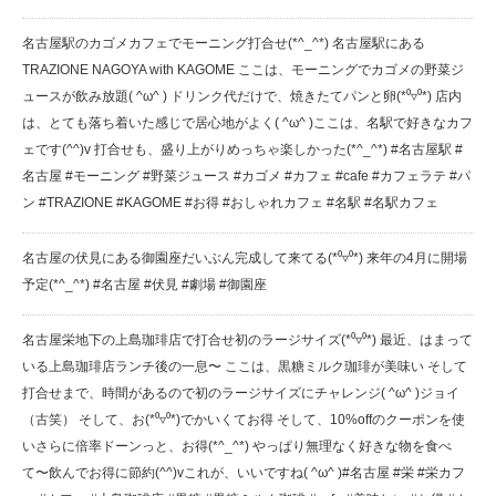
名古屋駅のカゴメカフェでモーニング打合せ(*^_^*) 名古屋駅にある
TRAZIONE NAGOYA with KAGOME ここは、モーニングでカゴメの野菜ジ
ュースが飲み放題( ^ω^ ) ドリンク代だけで、焼きたてパンと卵(*⁰▿⁰*) 店内
は、とても落ち着いた感じで居心地がよく( ^ω^ )ここは、名駅で好きなカフ
ェです(^^)v 打合せも、盛り上がり️めっちゃ楽しかった(*^_^*) #名古屋駅 #
名古屋 #モーニング #野菜ジュース #カゴメ #カフェ #cafe #カフェラテ #パ
ン #TRAZIONE #KAGOME #お得 #おしゃれカフェ #名駅 #名駅カフェ
名古屋の伏見にある御園座️だいぶん完成して来てる(*⁰▿⁰*) 来年の4月に開場
予定(*^_^*) #名古屋 #伏見 #劇場 #御園座
名古屋栄地下の上島珈琲店で打合せ️初のラージサイズ(*⁰▿⁰*) 最近、はまって
いる上島珈琲店️ランチ後の一息〜 ここは、黒糖ミルク珈琲が美味い️ そして
打合せまで、時間があるので初のラージサイズにチャレンジ( ^ω^ )ジョイ
（古笑） そして、お(*⁰▿⁰*)でかいくてお得️ そして、10%offのクーポンを使
いさらに倍率ドーンっと、お得(*^_^*) やっぱり無理なく好きな物を食べ
て〜飲んでお得に節約(^^)vこれが、いいですね( ^ω^ )#名古屋 #栄 #栄カフ