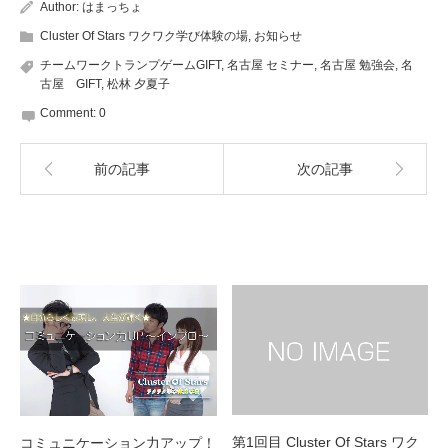
Author:
はまっちょ
Cluster Of Stars ワクワク学び体験の場
,
お知らせ
チームワークトランプゲームGIFT
,
名古屋 セミナー
,
名古屋 勉強会
,
名
古屋 GIFT
,
松林 夕夏子
Comment:
0
前の記事
次の記事
Related post
第1回目 Cluster Of Stars ワク
コミュニケーション力アップ！