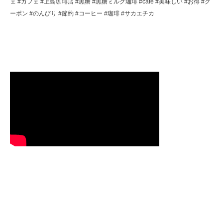
ェ #カフェ #上島珈琲店 #黒糖 #黒糖ミルク珈琲 #cafe #美味しい #お得 #ク
ーポン #のんびり #節約 #コーヒー #珈琲 #サカエチカ
Cluster Of Stars(クラスターオブスターズ)の想い動画
名古屋の輝く輝きたい人達が集まる場ファンページ