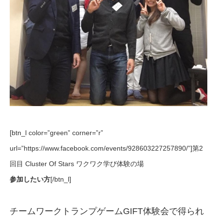
[btn_l color=”green” corner=”r”
url=”https://www.facebook.com/events/928603227257890/”]第2
回目 Cluster Of Stars ワクワク学び体験の場
参加したい方
[/btn_l]
チームワークトランプゲームGIFT体験会で得られ