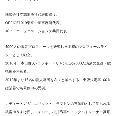
株式会社立志出版社代表取締役。
OFFICE1019東京企画事務所代表。
ギフトコミュニケーションズ共同代表。
4000人の著者プロフィールを研究し日本初のプロフィ
ールライ
ターとして独立。
2010年、本田健氏×ロッキー・リャン氏の2000人
講演の企画・総
指揮を務める。
2012年より16名の新人著者を次々と輩出する。出版
決定率100％
は業界でも異例中の異例。
レディー・ガガ、エリック・クラプトンの整体師として知
られる
武富ゆうすけ氏、イチロー、松井秀喜のメンタルトレーナー高畑