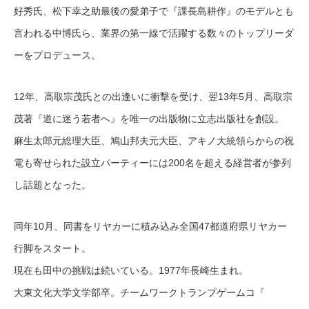
好秀氏、松
下幸之助最後の愛弟子で『課長島耕作』のモデルとも
言われる中博氏ら、業界の第一線で活躍する数々のトップリーダ
ーをプロデュ
ース。
12年、高取宗茂氏との出逢いに衝撃を受け、翌13年5
月、高取宗
茂著『道に迷う若者へ』を唯一の出版物に立志出版
社を創設。
麻生太郎元総理大臣、鳩山邦夫元大臣、アキノ大統領らか
らの祝
電も寄せられた設立パーティーには200名を超える経営者が参列
し話題
となった。
同年10月、同書をリヤカーに積み込み全国47都道府県
リヤカー
行脚をスタート。
現在も田中の挑戦は続いている。1977年長崎生まれ。
大東文化大学文学部卒。チームワークトランプゲームコ『